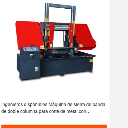
Ingenieros disponibles Máquina de sierra de banda
27m/
de doble columna para corte de metal con
ban
velocidad de corte ajustable y potencia del motor de
para
5.5kw