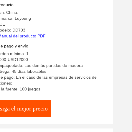
producto
en: China.
 marca: Luyoung
 CE
odelo: DD703
Manual del producto PDF
de pago y envío
orden mínima: 1
7000-USD12000
empaquetado: Las demás partidas de madera
rega: 45 días laborables
e pago: En el caso de las empresas de servicios de
ciones:
la fuente: 100 juegos
siga el mejor precio