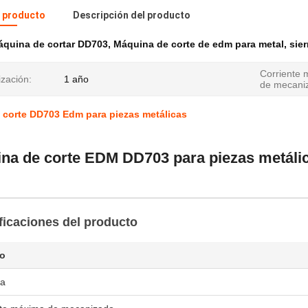
l producto
Descripción del producto
quina de cortar DD703
,
Máquina de corte de edm para metal
,
sier
Corriente
zación:
1 año
de mecani
 corte DD703 Edm para piezas metálicas
na de corte EDM DD703 para piezas metálicas
ficaciones del producto
to
ía