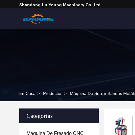
Shandong Lu Young Machinery Co.,ltd
En Casa
>
Productos
>
Máquina De Serrar Bandas Metál
Categorías
Máquina De Fresado CNC