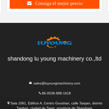
Consiga el mejor precio
shandong lu young machinery co.,ltd
sales@luyoungmachinery.com
86-0538-888-1618
Sala 1061, Edificio A, Centro Guoshan, calle Taiqian, distrito
Taishan, ciudad de Taian, provincia de Shandong