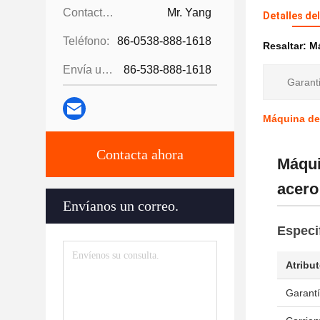
Contactos:
Mr. Yang
Detalles de
Teléfono:
86-0538-888-1618
Resaltar:
Má
Envía un fax.:
86-538-888-1618
Garanti
Máquina de
Contacta ahora
Máqui
acero
Envíanos un correo.
Especi
Atribu
Garant