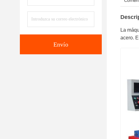
Corrie
Descri
La máqu
acero. E
Envío