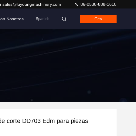
sales@luyoungmachinery.com
86-0538-888-1618
Con Nosotros
Cita
Spanish
de corte DD703 Edm para piezas